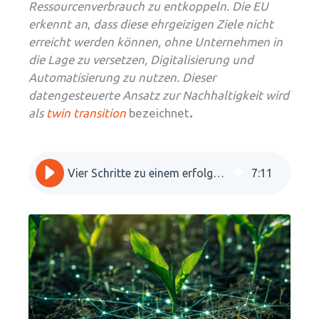
Ressourcenverbrauch zu entkoppeln. Die
EU
erkennt an
,
dass diese ehrgeizigen Ziele nicht
erreicht werden können, ohne Unternehmen in
die Lage zu versetzen, Digitalisierung und
Automatisierung zu nutzen. Dieser
datengesteuerte Ansatz zur Nachhaltigkeit wird
als
twin transition
bezeichnet
.
Vier Schritte zu einem erfolgreichen Zwillingswechsel
7
:
11